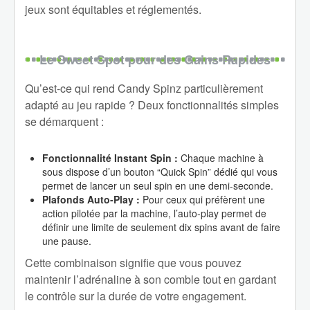
jeux sont équitables et réglementés.
Le Sweet Spot pour des Gains Rapides
Qu’est-ce qui rend Candy Spinz particulièrement
adapté au jeu rapide ? Deux fonctionnalités simples
se démarquent :
Fonctionnalité Instant Spin :
Chaque machine à
sous dispose d’un bouton “Quick Spin” dédié qui vous
permet de lancer un seul spin en une demi-seconde.
Plafonds Auto‑Play :
Pour ceux qui préfèrent une
action pilotée par la machine, l’auto‑play permet de
définir une limite de seulement dix spins avant de faire
une pause.
Cette combinaison signifie que vous pouvez
maintenir l’adrénaline à son comble tout en gardant
le contrôle sur la durée de votre engagement.