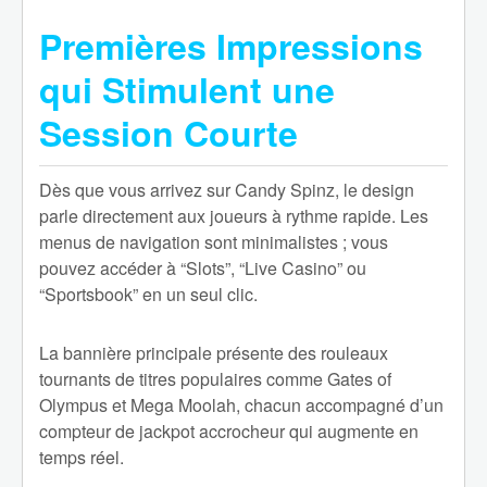
Premières Impressions
qui Stimulent une
Session Courte
Dès que vous arrivez sur Candy Spinz, le design
parle directement aux joueurs à rythme rapide. Les
menus de navigation sont minimalistes ; vous
pouvez accéder à “Slots”, “Live Casino” ou
“Sportsbook” en un seul clic.
La bannière principale présente des rouleaux
tournants de titres populaires comme Gates of
Olympus et Mega Moolah, chacun accompagné d’un
compteur de jackpot accrocheur qui augmente en
temps réel.