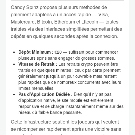
Candy Spinz propose plusieurs méthodes de
paiement adaptées à un accès rapide — Visa,
Mastercard, Bitcoin, Ethereum et Litecoin — toutes
traitées via des interfaces simplifiées permettant des
dépôts en quelques secondes après la connexion.
Dépôt Minimum :
€20 — suffisant pour commencer
plusieurs spins sans engager de grosses sommes.
Vitesse de Retrait :
Les retraits crypto peuvent être
traités en quelques minutes ; ceux par carte prennent
généralement jusqu’à un jour ouvrable mais restent
plus rapides que de nombreux concurrents avec leurs
limites mensuelles.
Pas d’Application Dédiée :
Bien qu’il n’y ait pas
d’application native, le site mobile est entièrement
responsive et se charge instantanément même sur des
réseaux à faible bande passante.
Cette infrastructure soutient les joueurs qui veulent
se récompenser rapidement après une victoire sans