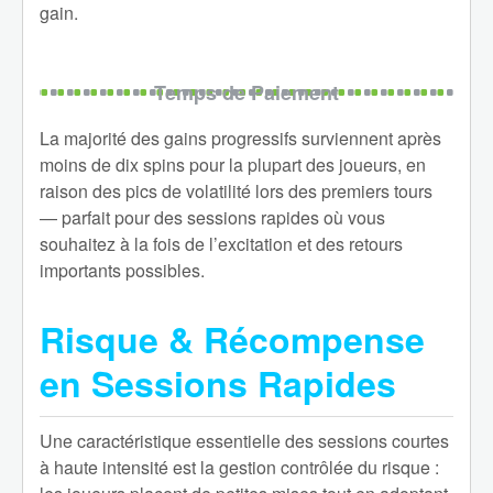
gain.
Temps de Paiement
La majorité des gains progressifs surviennent après
moins de dix spins pour la plupart des joueurs, en
raison des pics de volatilité lors des premiers tours
— parfait pour des sessions rapides où vous
souhaitez à la fois de l’excitation et des retours
importants possibles.
Risque & Récompense
en Sessions Rapides
Une caractéristique essentielle des sessions courtes
à haute intensité est la gestion contrôlée du risque :