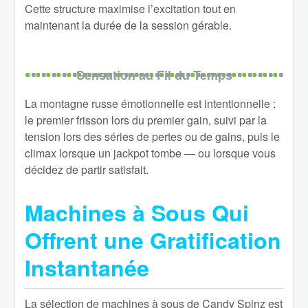
Cette structure maximise l’excitation tout en
maintenant la durée de la session gérable.
Sensation au Fil du Temps
La montagne russe émotionnelle est intentionnelle :
le premier frisson lors du premier gain, suivi par la
tension lors des séries de pertes ou de gains, puis le
climax lorsque un jackpot tombe — ou lorsque vous
décidez de partir satisfait.
Machines à Sous Qui
Offrent une Gratification
Instantanée
La sélection de machines à sous de Candy Spinz est