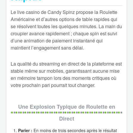
Le live casino de Candy Spinz propose la Roulette
Américaine et d’autres options de table rapides qui
se résolvent toutes les quelques minutes. La main du
croupier avance rapidement ; chaque spin est suivi
d’une animation de paiement instantané qui
maintient l’engagement sans délai.
La qualité du streaming en direct de la plateforme est
stable même sur mobiles, garantissant aucune mise
en mémoire tampon lors des moments critiques où
votre prochain pari pourrait tout changer.
Une Explosion Typique de Roulette en
Direct
Parier :
En moins de trois secondes après le résultat