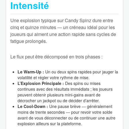
Intensité
Une explosion typique sur Candy Spinz dure entre
cinq et quinze minutes — un créneau idéal pour les
joueurs qui aiment une action rapide sans cycles de
fatigue prolongés.
Le flux peut être décomposé en trois phases :
Le Warm‑Up :
Un ou deux spins rapides pour jauger la
volatilité et régler votre rythme de mise.
L’Explosion Principale :
Des spins ou mises
continues avec des résultats immédiats ; les joueurs
peuvent obtenir plusieurs mini‑gains avant de
décrocher un jackpot ou de décider d’arrêter.
Le Cool‑Down :
Une pause brève — généralement
moins de trente secondes — pour revoir votre solde
avant de vous déconnecter ou de continuer une autre
explosion ailleurs sur la plateforme.