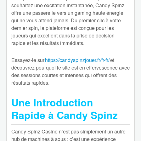
souhaitez une excitation instantanée, Candy Spinz
offre une passerelle vers un gaming haute énergie
qui ne vous attend jamais. Du premier clic à votre
dernier spin, la plateforme est conçue pour les
joueurs qui excellent dans la prise de décision
rapide et les résultats immédiats.
Essayez-le sur
https://candyspinzjouer.fr/fr-fr/
et
découvrez pourquoi le site est en effervescence avec
des sessions courtes et intenses qui offrent des
résultats rapides.
Une Introduction
Rapide à Candy Spinz
Candy Spinz Casino n’est pas simplement un autre
hub de machines à sous ; c’est une expérience