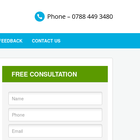
Phone – 0788 449 3480
 FEEDBACK
CONTACT US
FREE CONSULTATION