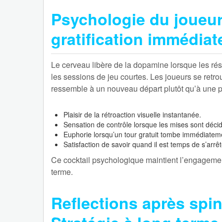
Psychologie du joueur 
gratification immédiat
Le cerveau libère de la dopamine lorsque les rés
les sessions de jeu courtes. Les joueurs se retrou
ressemble à un nouveau départ plutôt qu’à une p
Plaisir de la rétroaction visuelle instantanée.
Sensation de contrôle lorsque les mises sont déc
Euphorie lorsqu’un tour gratuit tombe immédiateme
Satisfaction de savoir quand il est temps de s’arrêt
Ce cocktail psychologique maintient l’engageme
terme.
Reflections après spin