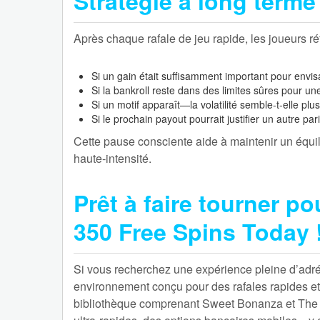
Stratégie à long terme
Après chaque rafale de jeu rapide, les joueurs r
Si un gain était suffisamment important pour envi
Si la bankroll reste dans des limites sûres pour un
Si un motif apparaît—la volatilité semble-t-elle pl
Si le prochain payout pourrait justifier un autre par
Cette pause consciente aide à maintenir un équil
haute‑intensité.
Prêt à faire tourner p
350 Free Spins Today 
Si vous recherchez une expérience pleine d’adré
environnement conçu pour des rafales rapides e
bibliothèque comprenant Sweet Bonanza et The 