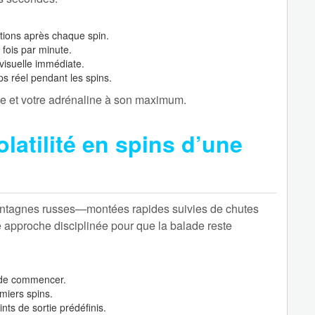
cations après chaque spin.
fois par minute.
 visuelle immédiate.
ps réel pendant les spins.
se et votre adrénaline à son maximum.
olatilité en spins d’une
 montagnes russes—montées rapides suivies de chutes
 approche disciplinée pour que la balade reste
t de commencer.
miers spins.
nts de sortie prédéfinis.