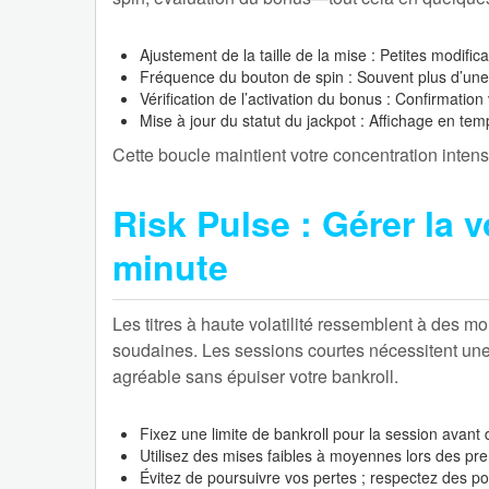
Ajustement de la taille de la mise : Petites modifi
Fréquence du bouton de spin : Souvent plus d’une 
Vérification de l’activation du bonus : Confirmation
Mise à jour du statut du jackpot : Affichage en tem
Cette boucle maintient votre concentration inten
Risk Pulse : Gérer la v
minute
Les titres à haute volatilité ressemblent à des
soudaines. Les sessions courtes nécessitent une
agréable sans épuiser votre bankroll.
Fixez une limite de bankroll pour la session avan
Utilisez des mises faibles à moyennes lors des pre
Évitez de poursuivre vos pertes ; respectez des poi