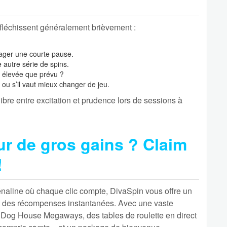
éfléchissent généralement brièvement :
sager une courte pause.
e autre série de spins.
us élevée que prévu ?
i ou s’il vaut mieux changer de jeu.
ibre entre excitation et prudence lors de sessions à
our de gros gains ? Claim
!
naline où chaque clic compte, DivaSpin vous offre un
t des récompenses instantanées. Avec une vaste
Dog House Megaways, des tables de roulette en direct