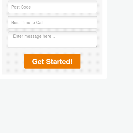
Get Started!