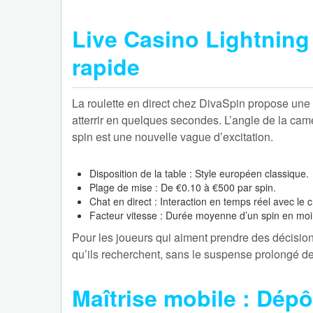
Live Casino Lightning
rapide
La roulette en direct chez DivaSpin propose une 
atterrir en quelques secondes. L’angle de la cam
spin est une nouvelle vague d’excitation.
Disposition de la table : Style européen classique.
Plage de mise : De €0.10 à €500 par spin.
Chat en direct : Interaction en temps réel avec le c
Facteur vitesse : Durée moyenne d’un spin en mo
Pour les joueurs qui aiment prendre des décisions
qu’ils recherchent, sans le suspense prolongé de
Maîtrise mobile : Dépô