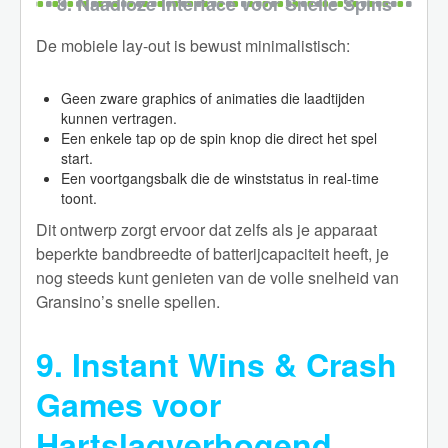
8. Naadloze Interface voor Snelle Spins
De mobiele lay-out is bewust minimalistisch:
Geen zware graphics of animaties die laadtijden
kunnen vertragen.
Een enkele tap op de spin knop die direct het spel
start.
Een voortgangsbalk die de winststatus in real-time
toont.
Dit ontwerp zorgt ervoor dat zelfs als je apparaat
beperkte bandbreedte of batterijcapaciteit heeft, je
nog steeds kunt genieten van de volle snelheid van
Gransino’s snelle spellen.
9. Instant Wins & Crash
Games voor
Hartslagverhogend