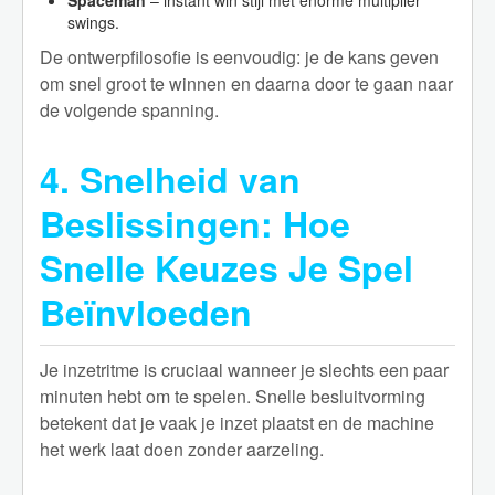
swings.
De ontwerpfilosofie is eenvoudig: je de kans geven
om snel groot te winnen en daarna door te gaan naar
de volgende spanning.
4. Snelheid van
Beslissingen: Hoe
Snelle Keuzes Je Spel
Beïnvloeden
Je inzetritme is cruciaal wanneer je slechts een paar
minuten hebt om te spelen. Snelle besluitvorming
betekent dat je vaak je inzet plaatst en de machine
het werk laat doen zonder aarzeling.