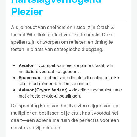
Plezier
Als je houdt van snelheid en risico, zijn Crash &
Instant Win titels perfect voor korte bursts. Deze
spellen zijn ontworpen om reflexen en timing te
testen in plaats van strategische diepgang.
Aviator
– voorspel wanneer de plane crasht; win
multipliers voordat het gebeurt.
Spaceman
– dobbel voor directe uitbetalingen; elke
spin duurt minder dan tien seconden.
Aviator (Crypto Variant)
– dezelfde mechanics maar
met directe crypto-uitbetalingen.
De spanning komt van het live zien stijgen van de
multiplier en beslissen of je eruit haalt voordat het
daalt—een adrenaline rush die perfect is voor een
sessie van vijf minuten.