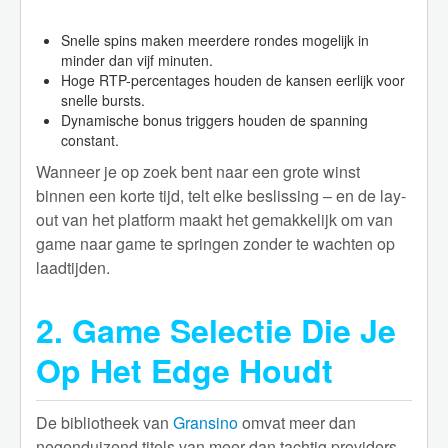
Snelle spins maken meerdere rondes mogelijk in
minder dan vijf minuten.
Hoge RTP-percentages houden de kansen eerlijk voor
snelle bursts.
Dynamische bonus triggers houden de spanning
constant.
Wanneer je op zoek bent naar een grote winst
binnen een korte tijd, telt elke beslissing – en de lay-
out van het platform maakt het gemakkelijk om van
game naar game te springen zonder te wachten op
laadtijden.
2. Game Selectie Die Je
Op Het Edge Houdt
De bibliotheek van
Gransino
omvat meer dan
negenduizend titels van meer dan tachtig providers,