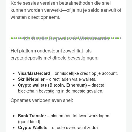
Korte sessies vereisen betaalmethoden die snel
kunnen worden verwerkt—of je nu je saldo aanvult of
winsten direct opneemt.
12. Snelle Deposits & Withdrawals
Het platform ondersteunt zowel fiat- als
crypto‑deposits met directe bevestigingen:
Visa/Mastercard
– onmiddellijke credit op je account.
Skrill/Neteller
– direct laden via e‑wallets.
Crypto wallets (Bitcoin, Ethereum)
– directe
blockchain bevestiging in de meeste gevallen.
Opnames verlopen even snel:
Bank Transfer
– binnen één tot twee werkdagen
(gemiddeld).
Crypto Wallets
– directe overdracht zodra