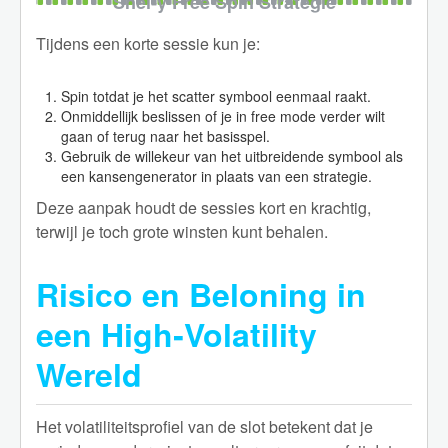
Snel‑y Free Spin Strategie
Tijdens een korte sessie kun je:
Spin totdat je het scatter symbool eenmaal raakt.
Onmiddellijk beslissen of je in free mode verder wilt
gaan of terug naar het basisspel.
Gebruik de willekeur van het uitbreidende symbool als
een kansengenerator in plaats van een strategie.
Deze aanpak houdt de sessies kort en krachtig,
terwijl je toch grote winsten kunt behalen.
Risico en Beloning in
een High‑Volatility
Wereld
Het volatiliteitsprofiel van de slot betekent dat je