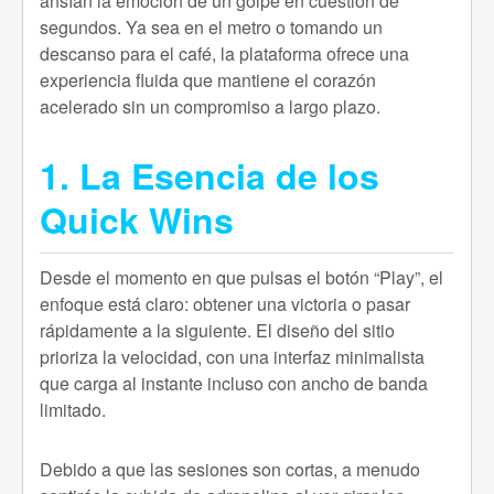
ansían la emoción de un golpe en cuestión de
segundos. Ya sea en el metro o tomando un
descanso para el café, la plataforma ofrece una
experiencia fluida que mantiene el corazón
acelerado sin un compromiso a largo plazo.
1. La Esencia de los
Quick Wins
Desde el momento en que pulsas el botón “Play”, el
enfoque está claro: obtener una victoria o pasar
rápidamente a la siguiente. El diseño del sitio
prioriza la velocidad, con una interfaz minimalista
que carga al instante incluso con ancho de banda
limitado.
Debido a que las sesiones son cortas, a menudo