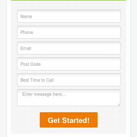
Get Started!