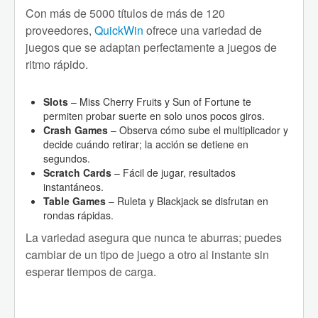
Con más de 5000 títulos de más de 120
proveedores,
QuickWin
ofrece una variedad de
juegos que se adaptan perfectamente a juegos de
ritmo rápido.
Slots
– Miss Cherry Fruits y Sun of Fortune te
permiten probar suerte en solo unos pocos giros.
Crash Games
– Observa cómo sube el multiplicador y
decide cuándo retirar; la acción se detiene en
segundos.
Scratch Cards
– Fácil de jugar, resultados
instantáneos.
Table Games
– Ruleta y Blackjack se disfrutan en
rondas rápidas.
La variedad asegura que nunca te aburras; puedes
cambiar de un tipo de juego a otro al instante sin
esperar tiempos de carga.