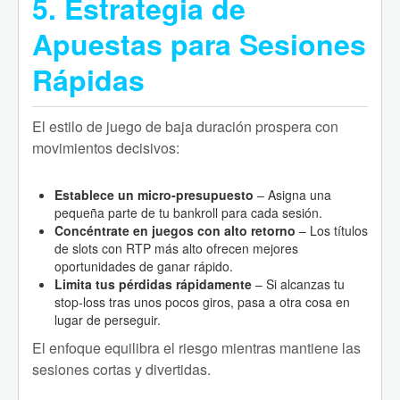
5. Estrategia de
Apuestas para Sesiones
Rápidas
El estilo de juego de baja duración prospera con
movimientos decisivos:
Establece un micro‑presupuesto
– Asigna una
pequeña parte de tu bankroll para cada sesión.
Concéntrate en juegos con alto retorno
– Los títulos
de slots con RTP más alto ofrecen mejores
oportunidades de ganar rápido.
Limita tus pérdidas rápidamente
– Si alcanzas tu
stop‑loss tras unos pocos giros, pasa a otra cosa en
lugar de perseguir.
El enfoque equilibra el riesgo mientras mantiene las
sesiones cortas y divertidas.