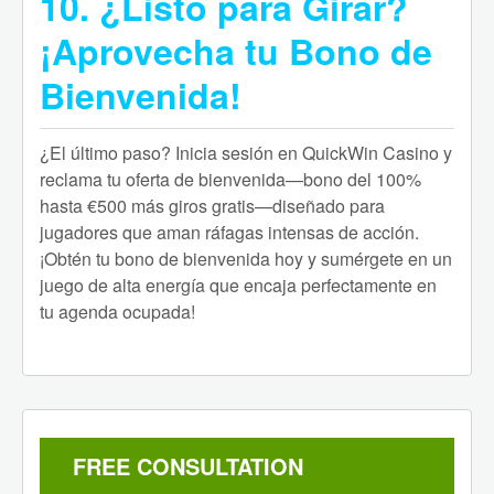
10. ¿Listo para Girar?
¡Aprovecha tu Bono de
Bienvenida!
¿El último paso? Inicia sesión en QuickWin Casino y
reclama tu oferta de bienvenida—bono del 100%
hasta €500 más giros gratis—diseñado para
jugadores que aman ráfagas intensas de acción.
¡Obtén tu bono de bienvenida hoy y sumérgete en un
juego de alta energía que encaja perfectamente en
tu agenda ocupada!
FREE CONSULTATION