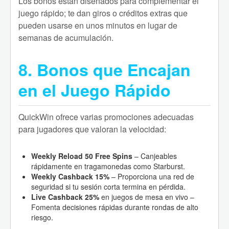
Los bonos están diseñados para complementar el
juego rápido; te dan giros o créditos extras que
pueden usarse en unos minutos en lugar de
semanas de acumulación.
8. Bonos que Encajan
en el Juego Rápido
QuickWin ofrece varias promociones adecuadas
para jugadores que valoran la velocidad:
Weekly Reload 50 Free Spins
– Canjeables
rápidamente en tragamonedas como Starburst.
Weekly Cashback 15%
– Proporciona una red de
seguridad si tu sesión corta termina en pérdida.
Live Cashback 25%
en juegos de mesa en vivo –
Fomenta decisiones rápidas durante rondas de alto
riesgo.