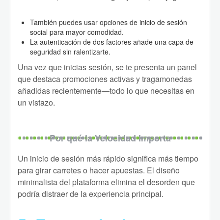
También puedes usar opciones de inicio de sesión
social para mayor comodidad.
La autenticación de dos factores añade una capa de
seguridad sin ralentizarte.
Una vez que inicias sesión, se te presenta un panel
que destaca promociones activas y tragamonedas
añadidas recientemente—todo lo que necesitas en
un vistazo.
Por qué la Velocidad Importa
Un inicio de sesión más rápido significa más tiempo
para girar carretes o hacer apuestas. El diseño
minimalista del plataforma elimina el desorden que
podría distraer de la experiencia principal.