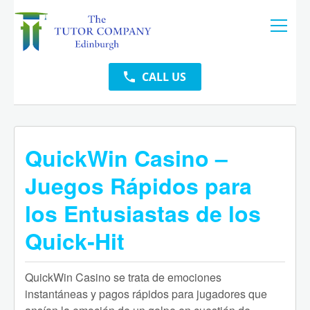
CALL US
QuickWin Casino –
Juegos Rápidos para
los Entusiastas de los
Quick‑Hit
QuickWin Casino se trata de emociones
instantáneas y pagos rápidos para jugadores que