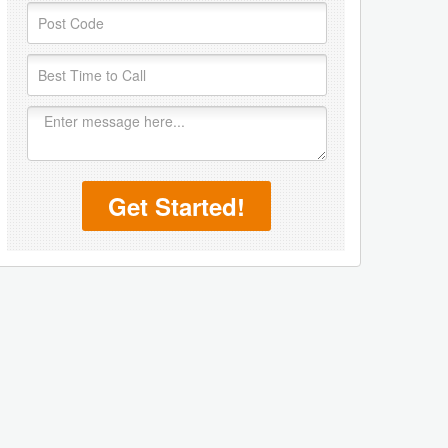
Get Started!