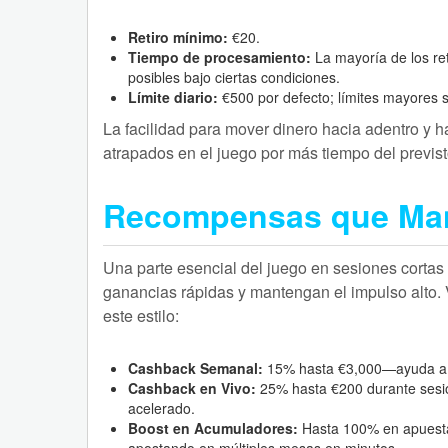
Retiro mínimo:
€20.
Tiempo de procesamiento:
La mayoría de los re
posibles bajo ciertas condiciones.
Límite diario:
€500 por defecto; límites mayores 
La facilidad para mover dinero hacia adentro y h
atrapados en el juego por más tiempo del previst
Recompensas que Man
Una parte esencial del juego en sesiones cortas
ganancias rápidas y mantengan el impulso alto.
este estilo:
Cashback Semanal:
15% hasta €3,000—ayuda a c
Cashback en Vivo:
25% hasta €200 durante sesi
acelerado.
Boost en Acumuladores:
Hasta 100% en apuesta
apostando en múltiples mesas en minutos.