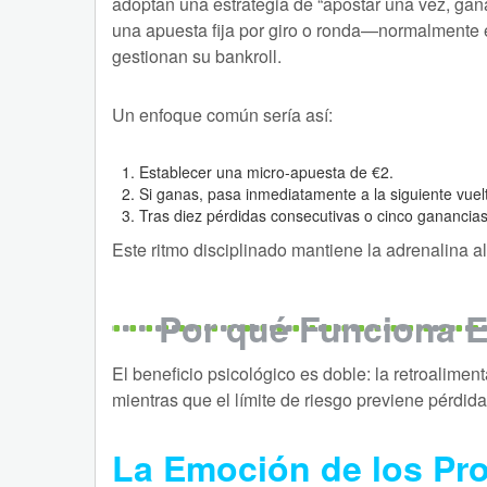
adoptan una estrategia de “apostar una vez, ga
una apuesta fija por giro o ronda—normalmente e
gestionan su bankroll.
Un enfoque común sería así:
Establecer una micro-apuesta de €2.
Si ganas, pasa inmediatamente a la siguiente vuel
Tras diez pérdidas consecutivas o cinco ganancias,
Este ritmo disciplinado mantiene la adrenalina a
Por qué Funciona E
El beneficio psicológico es doble: la retroalime
mientras que el límite de riesgo previene pérdid
La Emoción de los Pr