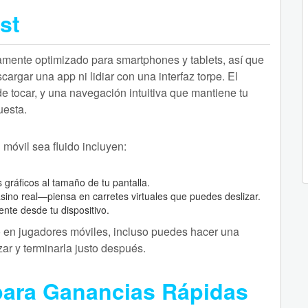
st
amente optimizado para smartphones y tablets, así que
argar una app ni lidiar con una interfaz torpe. El
de tocar, y una navegación intuitiva que mantiene tu
uesta.
 móvil sea fluido incluyen:
gráficos al tamaño de tu pantalla.
asino real—piensa en carretes virtuales que puedes deslizar.
nte desde tu dispositivo.
 en jugadores móviles, incluso puedes hacer una
ar y terminarla justo después.
para Ganancias Rápidas