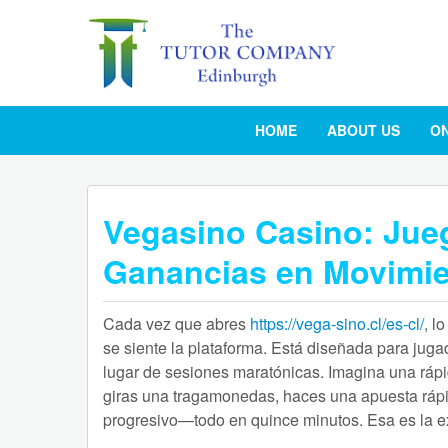
HOME
ABOUT US
ON
Vegasino Casino: Jue
Ganancias en Movimi
Cada vez que abres
https://vega-sino.cl/es-cl/
, l
se siente la plataforma. Está diseñada para juga
lugar de sesiones maratónicas. Imagina una rápid
giras una tragamonedas, haces una apuesta rápi
progresivo—todo en quince minutos. Esa es la ex