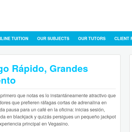
LINE TUITION
OUR SUBJECTS
OUR TUTORS
CLIENT
go Rápido, Grandes
ento
o primero que notas es lo instantáneamente atractivo que
dores que prefieren ráfagas cortas de adrenalina en
a pausa para un café en la oficina: inicias sesión,
da en blackjack y quizás persigues un pequeño jackpot
periencia principal en Vegasino.