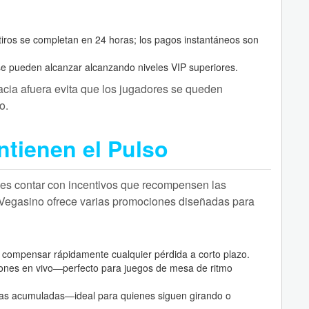
tiros se completan en 24 horas; los pagos instantáneos son
se pueden alcanzar alcanzando niveles VIP superiores.
acia afuera evita que los jugadores se queden
o.
tienen el Pulso
 es contar con incentivos que recompensen las
 Vegasino ofrece varias promociones diseñadas para
ompensar rápidamente cualquier pérdida a corto plazo.
ones en vivo—perfecto para juegos de mesa de ritmo
s acumuladas—ideal para quienes siguen girando o