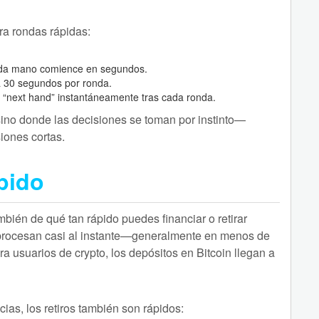
ara rondas rápidas:
cada mano comience en segundos.
 a 30 segundos por ronda.
ir “next hand” instantáneamente tras cada ronda.
sino donde las decisiones se toman por instinto—
iones cortas.
pido
ambién de qué tan rápido puedes financiar o retirar
 procesan casi al instante—generalmente en menos de
ara usuarios de crypto, los depósitos en Bitcoin llegan a
cias, los retiros también son rápidos: