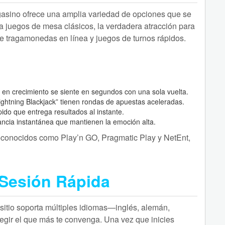
gasino ofrece una amplia variedad de opciones que se
a juegos de mesa clásicos, la verdadera atracción para
de tragamonedas en línea y juegos de turnos rápidos.
en crecimiento se siente en segundos con una sola vuelta.
htning Blackjack” tienen rondas de apuestas aceleradas.
pido que entrega resultados al instante.
ncia instantánea que mantienen la emoción alta.
econocidos como Play’n GO, Pragmatic Play y NetEnt,
Sesión Rápida
l sitio soporta múltiples idiomas—inglés, alemán,
egir el que más te convenga. Una vez que inicies