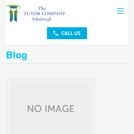
CALL US
Blog