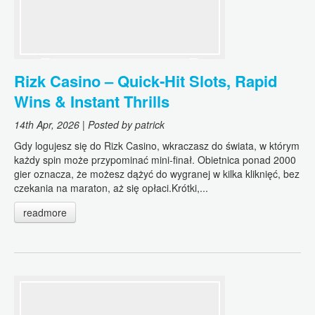
Rizk Casino – Quick‑Hit Slots, Rapid
Wins & Instant Thrills
14th Apr, 2026
|
Posted by patrick
Gdy logujesz się do Rizk Casino, wkraczasz do świata, w którym
każdy spin może przypominać mini‑finał. Obietnica ponad 2000
gier oznacza, że możesz dążyć do wygranej w kilka kliknięć, bez
czekania na maraton, aż się opłaci.Krótki,...
readmore