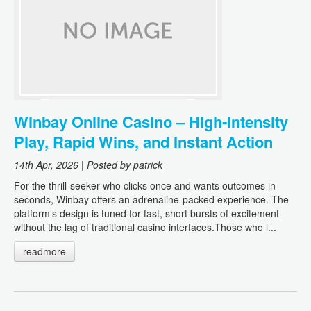
Winbay Online Casino – High‑Intensity
Play, Rapid Wins, and Instant Action
14th Apr, 2026
|
Posted by patrick
For the thrill‑seeker who clicks once and wants outcomes in
seconds, Winbay offers an adrenaline‑packed experience. The
platform’s design is tuned for fast, short bursts of excitement
without the lag of traditional casino interfaces.Those who l...
readmore