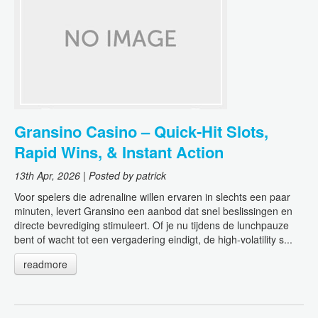
Gransino Casino – Quick‑Hit Slots,
Rapid Wins, & Instant Action
13th Apr, 2026
|
Posted by patrick
Voor spelers die adrenaline willen ervaren in slechts een paar
minuten, levert Gransino een aanbod dat snel beslissingen en
directe bevrediging stimuleert. Of je nu tijdens de lunchpauze
bent of wacht tot een vergadering eindigt, de high-volatility s...
readmore