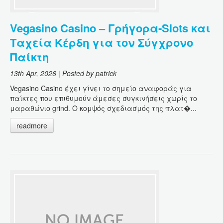
Vegasino Casino – Γρήγορα‑Slots και
Ταχεία Κέρδη για τον Σύγχρονο
Παίκτη
13th Apr, 2026
|
Posted by patrick
Vegasino Casino έχει γίνει το σημείο αναφοράς για
παίκτες που επιθυμούν άμεσες συγκινήσεις χωρίς το
μαραθώνιο grind. Ο κομψός σχεδιασμός της πλατ�...
readmore